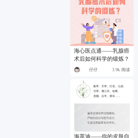
海心医点通——乳腺癌
术后如何科学的锻炼？
仔仔
3.9k 阅读
海萃迪——你的皮肤自