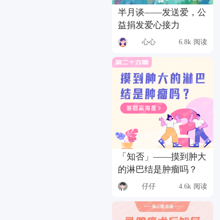
半月谈——发送爱，公
益捐发爱心接力
心心
6.8k 阅读
「知否」——摸到肿大
的淋巴结是肿瘤吗？
仔仔
4.6k 阅读