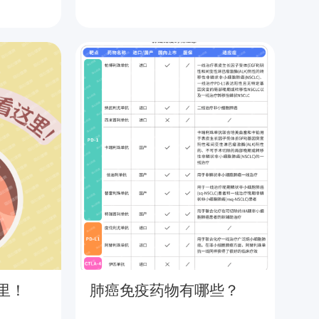
里！
肺癌免疫药物有哪些？
晚
星