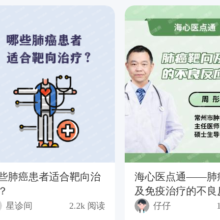
些肺癌患者适合靶向治
海心医点通——肺
？
及免疫治疗的不良
理
星诊间
2.2k
阅读
仔仔