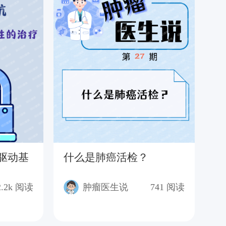
驱动基
什么是肺癌活检？
肺
题
2.2k
阅读
肿瘤医生说
741
阅读