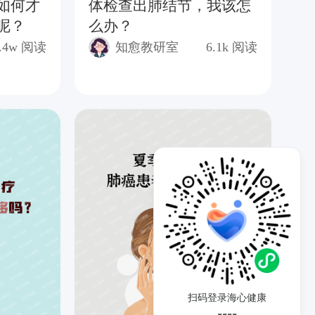
如何才
体检查出肺结节，我该怎
肺
呢？
么办？
—
.4w
阅读
知愈教研室
6.1k
阅读
扫码登录海心健康
----