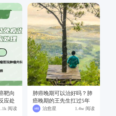
癌靶向
肺癌晚期可以治好吗？肺
肺
反应处
癌晚期的王先生扛过5年
治
大关
1.1k
阅读
治愈星
1.4w
阅读