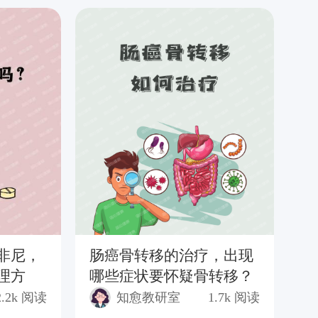
非尼，
肠癌骨转移的治疗，出现
你
理方
哪些症状要怀疑骨转移？
来
2.2k
阅读
知愈教研室
1.7k
阅读