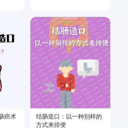
肠癌术
结肠造口：以一种别样的
结
方式来排便
推