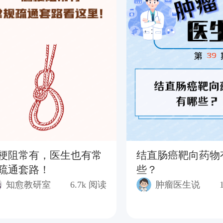
梗阻常有，医生也有常
结直肠癌靶向药物
疏通套路！
些？
知愈教研室
6.7k
阅读
肿瘤医生说