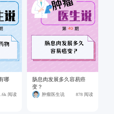
有哪
肠息肉发展多久容易癌
结
变？
有
多
1.6k
阅读
肿瘤医生说
878
阅读