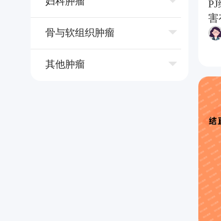
妇科肿瘤
P
害
⻣与软组织肿瘤
其他肿瘤