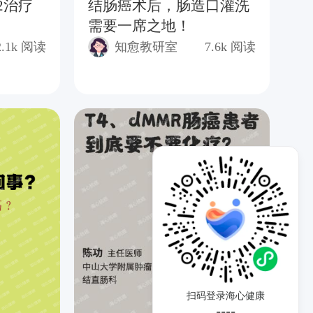
2治疗
结肠癌术后，肠造口灌洗
T
需要一席之地！
及
2.1k
阅读
知愈教研室
7.6k
阅读
扫码登录海心健康
----