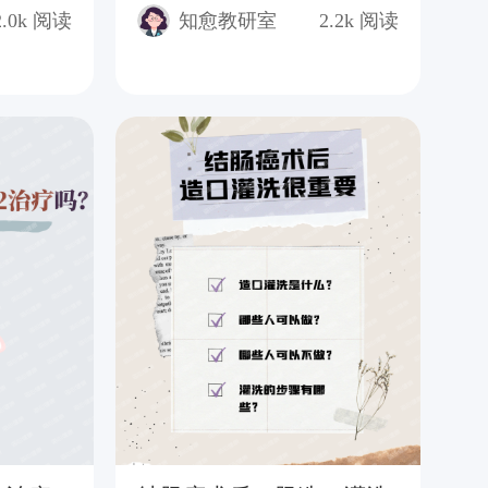
诊
2.0k
阅读
知愈教研室
2.2k
阅读