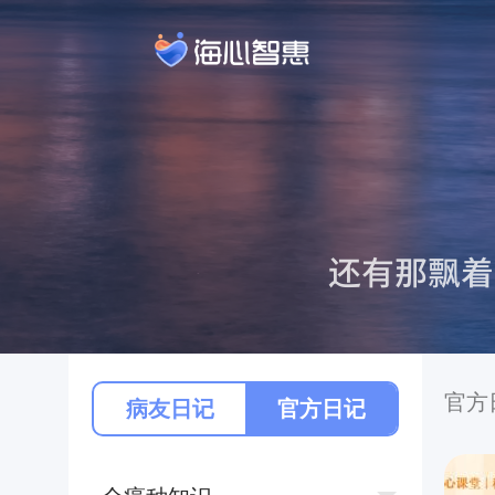
官方
病友日记
官方日记