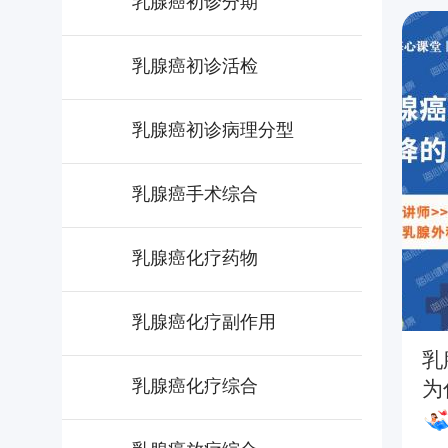
乳腺癌初诊分期
乳腺癌初诊活检
乳腺癌初诊病理分型
乳腺癌手术综合
乳腺癌化疗药物
乳腺癌化疗副作用
乳
乳腺癌化疗综合
为