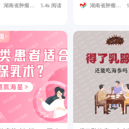
湖南省肿瘤医院乳腺内科
5.4k
阅读
湖南省肿瘤医院乳腺内科