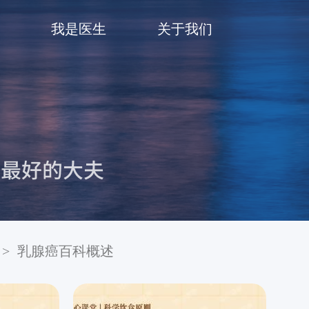
我是医生
关于我们
>
乳腺癌百科概述