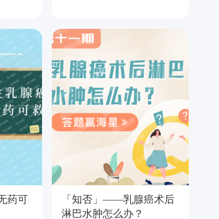
无药可
「知否」——乳腺癌术后
直
淋巴水肿怎么办？
使