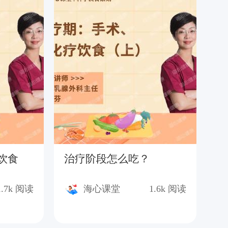
饮食
治疗阶段怎么吃？
雌
有
1.7k
阅读
海心课堂
1.6k
阅读