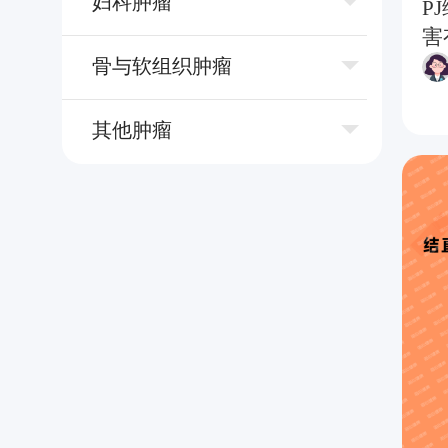
妇科肿瘤
P
害
⻣与软组织肿瘤
其他肿瘤