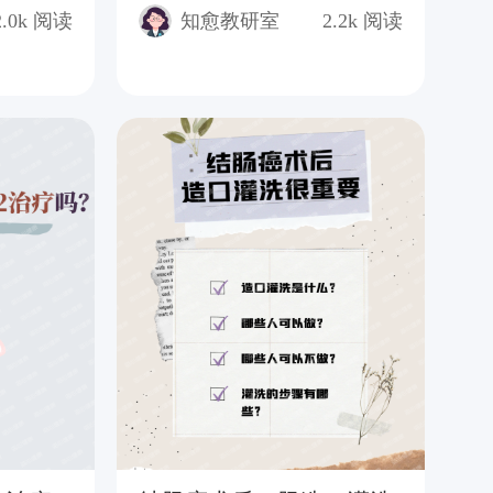
诊
2.0k
阅读
知愈教研室
2.2k
阅读