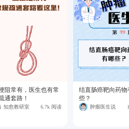
梗阻常有，医生也有常
结直肠癌靶向药物
疏通套路！
些？
知愈教研室
6.7k
阅读
肿瘤医生说