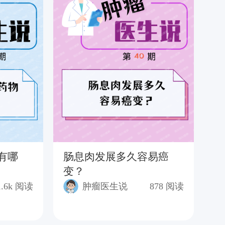
有哪
肠息肉发展多久容易癌
结
变？
有
多
1.6k
阅读
肿瘤医生说
878
阅读