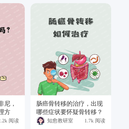
非尼，
肠癌骨转移的治疗，出现
你
理方
哪些症状要怀疑骨转移？
来
2.2k
阅读
知愈教研室
1.7k
阅读