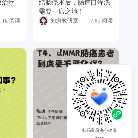
2治疗
结肠癌术后，肠造口灌洗
T
需要一席之地！
及
2.1k
阅读
知愈教研室
7.6k
阅读
扫码登录海心健康
----