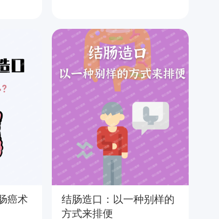
肠癌术
结肠造口：以一种别样的
结
方式来排便
推