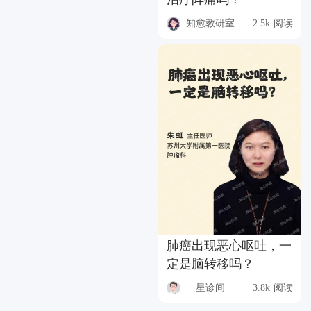
知愈教研室
2.5k 阅读
肺癌出现恶心呕吐，一
定是脑转移吗？
星诊间
3.8k 阅读