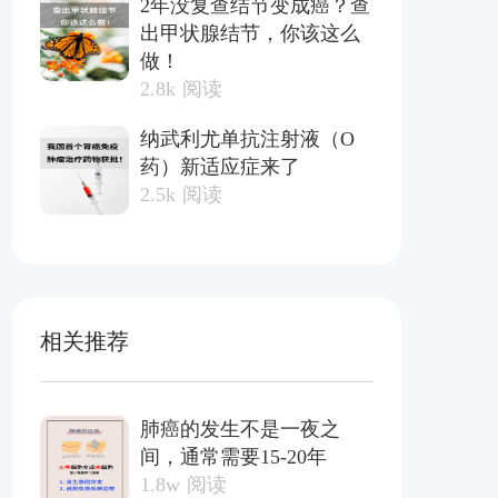
2年没复查结节变成癌？查
出甲状腺结节，你该这么
做！
2.8k
阅读
纳武利尤单抗注射液（O
药）新适应症来了
2.5k
阅读
相关推荐
肺癌的发生不是一夜之
间，通常需要15-20年
1.8w
阅读