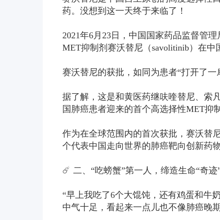
药。没想到这一天终于来临了！
2021年6月23日，中国国家药品监督管
MET抑制剂赛沃替尼（savolitinib
赛沃替尼的获批，如同为患者“打开了一扇
据了解，这是和黄医药继呋喹替尼、索凡
国肺癌患者迎来的首个高选择性MET抑
作为在全球范围内的首次获批，赛沃替
个代表中国走向世界的肺癌靶向创新药
☄️ 二、“吃螃蟹”第一人，缔造生命“奇迹
“早上我吃了6个大馄饨，还有鸡蛋和牛奶
中气十足，看起来一点儿也不像肺癌晚