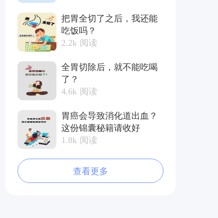
把胃全切了之后，我还能
吃饭吗？
2.2k
阅读
全胃切除后，就不能吃喝
了？
4.6k
阅读
胃癌会导致消化道出血？
这份锦囊秘籍请收好
1.8k
阅读
查看更多