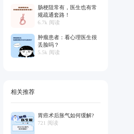
肠梗阻常有，医生也有常
规疏通套路！
6.7k
阅读
肿瘤患者：看心理医生很
丢脸吗？
5.5k
阅读
相关推荐
胃癌术后胀气如何缓解?
721
阅读