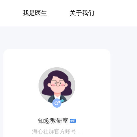
我是医生
关于我们
知愈教研室
海心社群官方账号| 分享你需要及想要知道的肿瘤科普~ 解决你的抗癌知识盲区📔 快来教研室👩‍🏫‍留言报到吧~