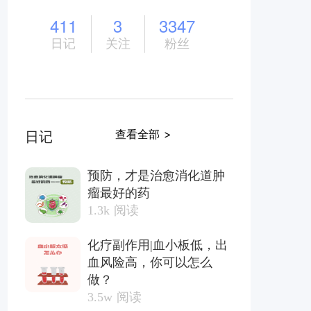
411
3
3347
日记
关注
粉丝
查看全部 >
日记
预防，才是治愈消化道肿
瘤最好的药
1.3k
阅读
化疗副作用|血小板低，出
血风险高，你可以怎么
做？
3.5w
阅读