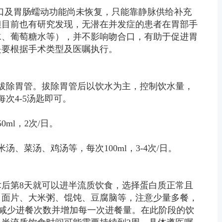
刀口及胃肠蠕动功能尚未恢复，只能靠静脉供给补充
但目前也有研究发现，无潜在并发症的患者在胃部手
水、葡萄糖水等），并不影响吻合口，有助于促进胃
是要根据手术类型及医嘱执行。
拔除胃管。拔除胃管后以饮水为主，控制饮水量，
次4-5汤匙即可。
ml，2次/日。
、菜汤、鸡汤等，每次100ml，3-4次/日。
后第8天就可以进半流质饮食，选择蛋白质正常且
，面片、大米粥、馄饨、豆腐脑等，注意少量多餐，
后逐渐减少进餐次数并增加每一次进餐量。在此阶段的饮