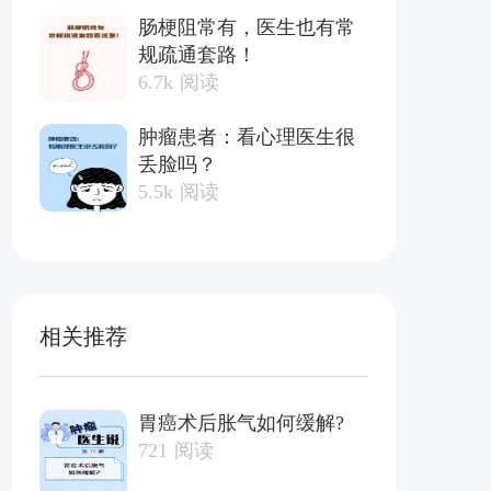
肠梗阻常有，医生也有常
规疏通套路！
6.7k
阅读
肿瘤患者：看心理医生很
丢脸吗？
5.5k
阅读
相关推荐
胃癌术后胀气如何缓解?
721
阅读