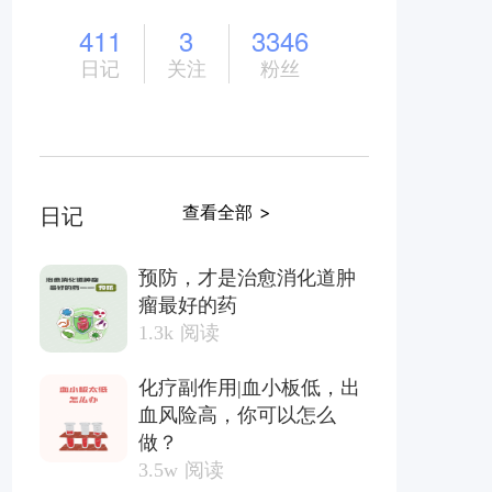
411
3
3346
日记
关注
粉丝
查看全部 >
日记
预防，才是治愈消化道肿
瘤最好的药
1.3k
阅读
化疗副作用|血小板低，出
血风险高，你可以怎么
做？
3.5w
阅读