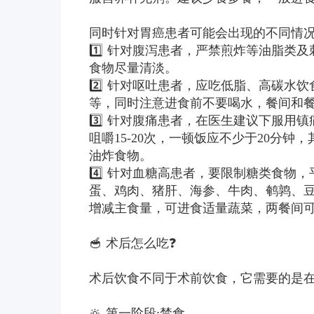
同时针对胃癌患者可能会出现的不同情
1️⃣ 针对腹泻患者，严禁煎炸等油脂
食物尽量清淡。
2️⃣ 针对呕吐患者，应吃低脂、高碳水
等，同时注意进食前不要喝水，餐间和餐
3️⃣ 针对腹痛患者，在医生建议下服
咀嚼15-20次，一顿饭应不少于20分
油炸食物。
4️⃣ 针对血糖高患者，要限制糖类食
蛋、鸡肉、猪肝、海参、牛肉、鹌鹑、
增减主食量，可进食适量蔬菜，两餐间
🥣 术后怎么吃❓
术后饮食不同于术前饮食，它需要的是
🔆 第一阶段:禁食