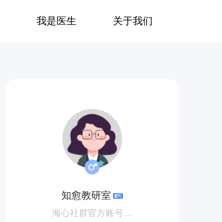
我是医生
关于我们
知愈教研室
海心社群官方账号| 分享你需要及想要知道的肿瘤科普~ 解决你的抗癌知识盲区📔 快来教研室👩‍🏫‍留言报到吧~