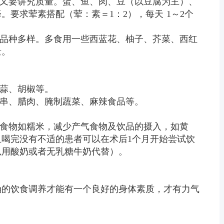
，又要讲究质量。蛋、鱼、肉、豆（以豆腐为主）、
要求荤素搭配（荤：素＝1：2），每天 1～2个
，品种多样。多食用一些西蓝花、柚子、芥菜、西红
量。
生蒜、胡椒等。
炸串、腊肉、腌制蔬菜、麻辣食品等。
的食物如糯米，减少产气食物及饮品的摄入，如黄
喝完没有不适的患者可以在术后1个月开始尝试饮
以用酸奶或者无乳糖牛奶代替）。
确的饮食调养才能有一个良好的身体素质，才有力气