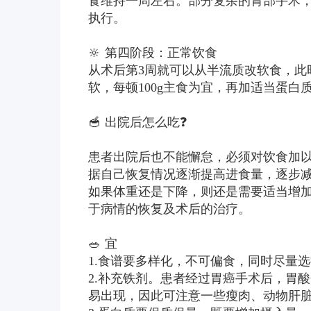
食维持一周左右。部分复杂的胃部手术，
执行。
🔆 第四阶段：正常饮食
从术后第3周就可以从半流质改软食，此
软，每顿100g主食为宜，再加适当蛋白质
🥣 出院后怎么吃❓
患者出院后也不能懈怠，必须对饮食加
据自己恢复情况逐渐提高进食量，逐步
如果体重还是下降，则还是需要适当增
于病情的恢复及术后的治疗。
🥗 宜
1.食谱要多样化，不可偏食，同时尽量
2.补充铁剂。患者经过胃癌手术后，胃
易出现，因此可注意一些瘦肉、动物肝