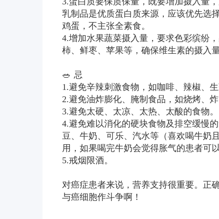
3.蛋白质要保质保量，既要增加摄入量
乳制品是优质蛋白质来源，应该优先选择。
鸡蛋，不主张全素食。
4.增加水果蔬菜摄入量，要求色彩缤纷
柿、鲜枣、苹果等，确保维生素的摄入
🥗 忌
1.避免辛辣刺激食物，如咖啡、辣椒、
2.避免油炸膨化、腌制食品，如烧烤、
3.避免太硬、太凉、太热、太酸的食物。
4.避免难以消化的硬块食物及排空缓慢
豆、牛奶、可乐、汽水等（喜欢喝牛奶且
用，如果喝完牛奶会觉得胀气的患者可
5.戒烟限酒。
对癌症患者来说，营养支持很重要。正
与癌细胞作斗争啊！