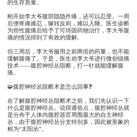
的生存质量。
刚开始李大爷腹部隐隐作痛，还可以忍受。一周
后便疼痛难忍，辗转反则，难以入睡。医生诊断
为癌性腹痛后给予了可待因药物治疗，李大爷腹
痛的情况得到了有效的缓解。
但三周后，李大爷服用之前两倍的药量，也不能
缓解腹痛了。于是，医生劝李大爷进行微创镇痛
技术——腹腔神经丛阻断，打一针就能缓解腹
痛。
🧩腹腔神经丛阻断术是怎么回事❓
在了解腹腔神经丛阻断术之前，我们先认识一下
什么是腹腔神经丛。说得通俗点，腹腔神经丛就
是分布于人体内腹腔器官周围最大的自主神经
丛，由于腹腔神经丛分支特别多，因此被形象的
称为“太阳丛”。