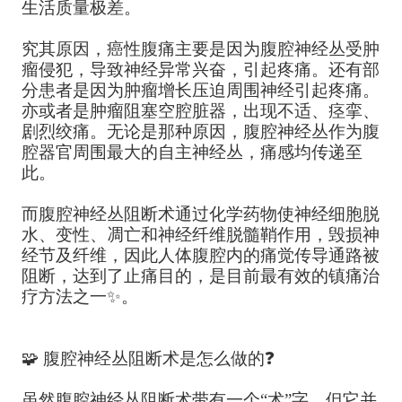
生活质量极差。
究其原因，癌性腹痛主要是因为腹腔神经丛受肿
瘤侵犯，导致神经异常兴奋，引起疼痛。还有部
分患者是因为肿瘤增长压迫周围神经引起疼痛。
亦或者是肿瘤阻塞空腔脏器，出现不适、痉挛、
剧烈绞痛。无论是那种原因，腹腔神经丛作为腹
腔器官周围最大的自主神经丛，痛感均传递至
此。
而腹腔神经丛阻断术通过化学药物使神经细胞脱
水、变性、凋亡和神经纤维脱髓鞘作用，毁损神
经节及纤维，因此人体腹腔内的痛觉传导通路被
阻断，达到了止痛目的，是目前最有效的镇痛治
疗方法之一✨。
🧩 腹腔神经丛阻断术是怎么做的❓
虽然腹腔神经丛阻断术带有一个“术”字，但它并