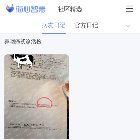
社区精选
病友日记
官方日记
⿐咽癌初诊活检