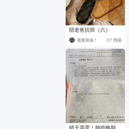
陪老爸抗癌（六）
老爸加油！
217 阅读
晴天霹雳！肺癌晚期，