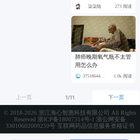
柒柒陆
273 阅读
肺癌晚期氧气瓶不太管
用怎么办
37518644799
1.0k 阅读
上一页
下一页
1/11
© 2018-2026 浙江海心智惠科技有限公司 All Rights
Reserved
浙ICP备18007314号-1
浙公网安备
33010602009259号
互联网药品信息服务资格证书