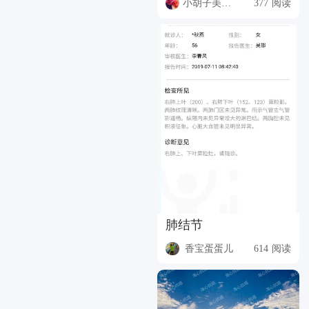
小胡子美女她妈
377 阅读
肺结节
香宝蛋蛋儿
614 阅读