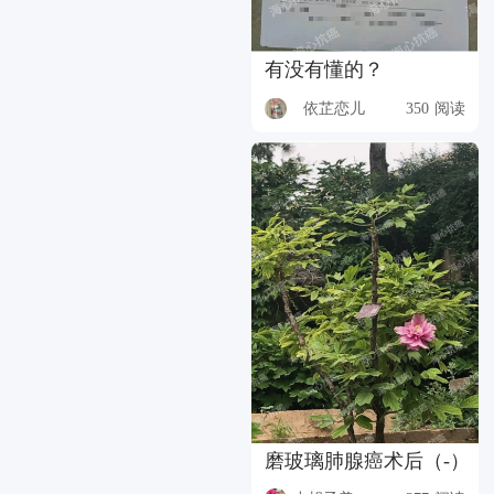
有没有懂的？
依芷恋儿
350 阅读
磨玻璃肺腺癌术后（-）