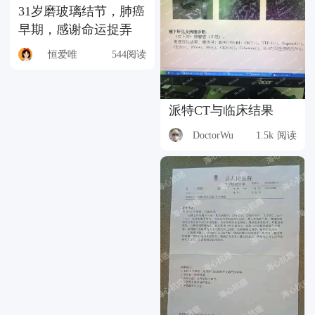
31岁磨玻璃结节，肺癌
早期，感谢命运捉弄
恒爱唯
544阅读
派特CT与临床结果
DoctorWu
1.5k 阅读