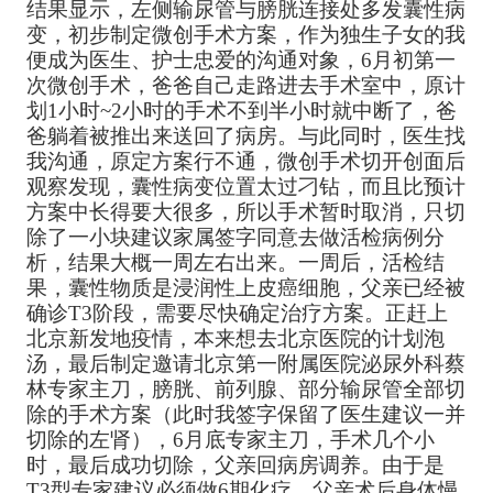
结果显示，左侧输尿管与膀胱连接处多发囊性病
变，初步制定微创手术方案，作为独生子女的我
便成为医生、护士忠爱的沟通对象，6月初第一
次微创手术，爸爸自己走路进去手术室中，原计
划1小时~2小时的手术不到半小时就中断了，爸
爸躺着被推出来送回了病房。与此同时，医生找
我沟通，原定方案行不通，微创手术切开创面后
观察发现，囊性病变位置太过刁钻，而且比预计
方案中长得要大很多，所以手术暂时取消，只切
除了一小块建议家属签字同意去做活检病例分
析，结果大概一周左右出来。一周后，活检结
果，囊性物质是浸润性上皮癌细胞，父亲已经被
确诊T3阶段，需要尽快确定治疗方案。正赶上
北京新发地疫情，本来想去北京医院的计划泡
汤，最后制定邀请北京第一附属医院泌尿外科蔡
林专家主刀，膀胱、前列腺、部分输尿管全部切
除的手术方案（此时我签字保留了医生建议一并
切除的左肾），6月底专家主刀，手术几个小
时，最后成功切除，父亲回病房调养。由于是
T3型专家建议必须做6期化疗，父亲术后身体慢