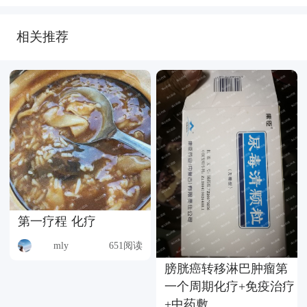
相关推荐
第一疗程 化疗
mly
651阅读
膀胱癌转移淋巴肿瘤第
一个周期化疗+免疫治疗
+中药敷