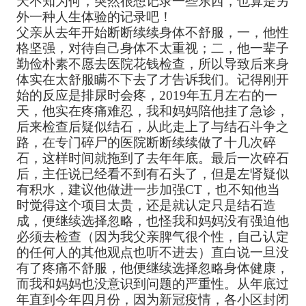
天不知为何，突然很想记录一些东西，也算是另
外一种人生体验的记录吧！
父亲从去年开始断断续续身体不舒服，一，他性
格坚强，对待自己身体不太重视；二，他一辈子
勤俭朴素不愿去医院花钱检查，所以导致后来身
体实在太舒服瞒不下去了才告诉我们。记得刚开
始的反应是排尿时会疼，2019年五月左右的一
天，他实在疼痛难忍，我和妈妈陪他挂了急诊，
后来检查后疑似结石，从此走上了与结石斗争之
路，在专门碎尸的医院断断续续做了十几次碎
石，这样时间就拖到了去年年底。最后一次碎石
后，主任说已经看不到有石头了，但是左肾疑似
有积水，建议他做进一步加强CT，也不知他当
时觉得这个项目太贵，还是就认定只是结石造
成，便继续选择忽略，也怪我和妈妈没有强迫他
必须去检查（因为我父亲脾气很个性，自己认定
的任何人的其他观点也听不进去）直白说一旦没
有了疼痛不舒服，他便继续选择忽略身体健康，
而我和妈妈也没意识到问题的严重性。从年底过
年直到今年四月份，因为新冠疫情，各小区封闭