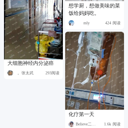
想学厨，想做美味的菜
饭给妈妈吃。
mly
424 阅读
大细胞神经内分泌癌
。张太武
293阅读
化疗第一天
Believe二先生
1.6k 阅读