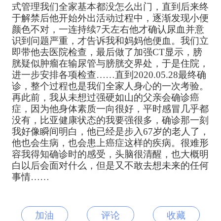
式管理我们全家基本都没怎么出门，直到后来终
于解禁后他开始外出活动过程中，逐渐发现小便
颜色不对，一连持续7天左右他才确认尿血并意
识到问题严重，才告诉我和妈妈他便血。我们立
即带他去医院检查，最后做了加强CT显示，膀
胱疑似肿瘤在输尿管与膀胱交界处，于是住院，
进一步安排各项检查……直到2020.05.28最终确
诊，整个过程也是我们全家人身心的一次考验。
再此前，我从未想过强硬如山的父亲会确诊癌
症，因为他身体素质一向很好，平时感冒几乎都
没有，比亚健康状态的我要强很多，确诊那一刻
我好像瞬间明白，他已经是步入67岁的老人了，
他也会生病，也会患上癌症这样的疾病。很难形
容我得知确诊时的感受，头脑很清醒，也大概明
白以后会面对什么，但是又不敢去想未来的任何
事情……
加油
评论
收藏