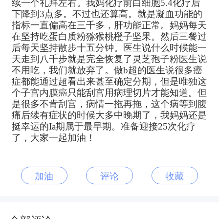
续一个礼拜左右。我妈化疗前白细胞5.4化疗后
下降到3点多。不过也还算高。就是凝血功能的
指标一直偏高在三千多，肝功能正常。妈妈每天
在坚持吃蛋白质粉猕猴桃橙子坚果。然后三餐过
后每天坚持散步十五分钟。医生说什么时候能一
天走到八千步就是完全恢复了灵芝孢子粉医生说
不用吃，我们就放弃了。做b超的医生说很多癌
症都能通过超看出来甚至确定分期，但是唯独这
个子宫内膜癌只能刮宫用病理切片才能知道。但
是很多不肯刮宫，病情一拖再拖，这个病等到腹
痛后续有症状的时候大多中晚期了，我妈妈还是
挺幸运的Ia期属于最早期。准备迎接25次化疗
了，大家一起加油！
加油
评论
收藏