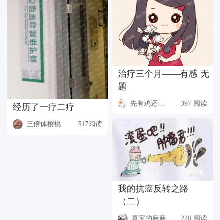
治疗三个月——有感 无
题
先有鸡还是蛋
397 阅读
经历了一疗二疗
三倍体樱桃
517阅读
我的抗癌反转之路
（二）
喜宝的麻麻
220 阅读