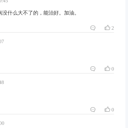
:45
病没什么大不了的，能治好。加油。
2
07
0
48
0
00