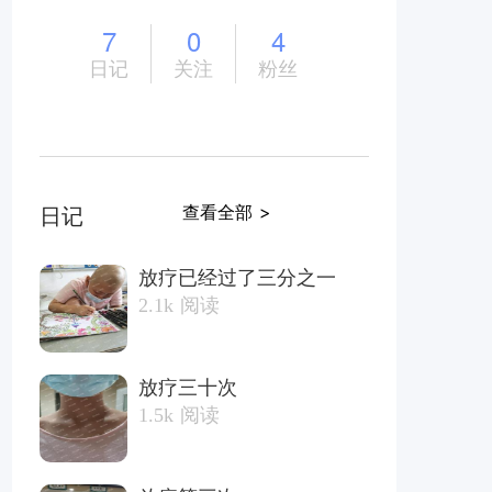
7
0
4
日记
关注
粉丝
查看全部 >
日记
放疗已经过了三分之一
2.1k
阅读
放疗三十次
1.5k
阅读