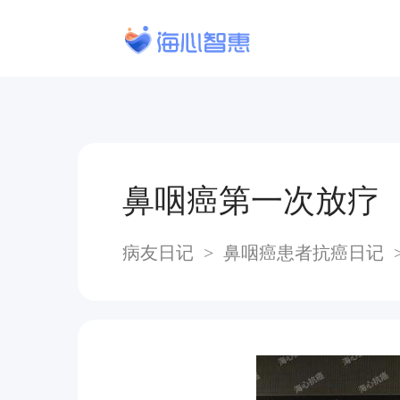
鼻咽癌第一次放疗
病友日记
>
⿐咽癌患者抗癌日记