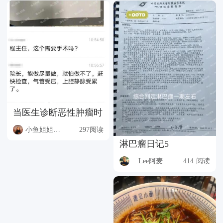
当医生诊断恶性肿瘤时
小鱼姐姐分享爱
297阅读
淋巴瘤日记5
Lee阿麦
414 阅读