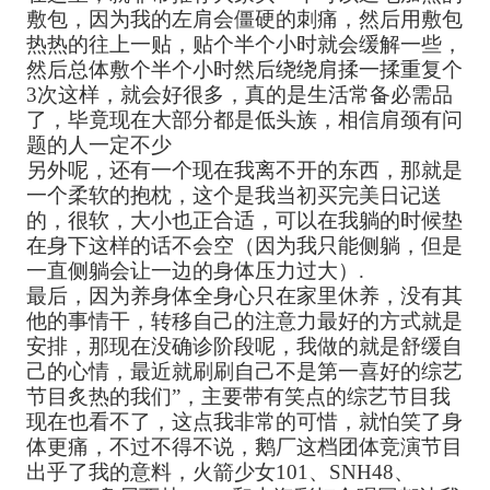
敷包，因为我的左肩会僵硬的刺痛，然后用敷包
热热的往上一贴，贴个半个小时就会缓解一些，
然后总体敷个半个小时然后绕绕肩揉一揉重复个
3次这样，就会好很多，真的是生活常备必需品
了，毕竟现在大部分都是低头族，相信肩颈有问
题的人一定不少
另外呢，还有一个现在我离不开的东西，那就是
一个柔软的抱枕，这个是我当初买完美日记送
的，很软，大小也正合适，可以在我躺的时候垫
在身下这样的话不会空（因为我只能侧躺，但是
一直侧躺会让一边的身体压力过大）.
最后，因为养身体全身心只在家里休养，没有其
他的事情干，转移自己的注意力最好的方式就是
安排，那现在没确诊阶段呢，我做的就是舒缓自
己的心情，最近就刷刷自己不是第一喜好的综艺
节目炙热的我们”，主要带有笑点的综艺节目我
现在也看不了，这点我非常的可惜，就怕笑了身
体更痛，不过不得不说，鹅厂这档团体竞演节目
出乎了我的意料，火箭少女101、SNH48、