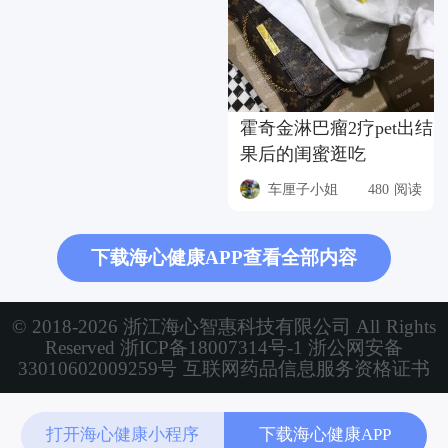
霍奇金淋巴瘤2疗pet出结
果后的闺蜜逛吃
车厘子小姐
480 阅读
下载海心健康APP查看全部内容
© 2018-2026 浙江海心智惠科技有限公司 All Rights
Reserved
浙ICP备18007314号-1
浙公网安备
33010602009259号
互联网药品信息服务资格证书
打开海心健康小程序
下载海心健康APP