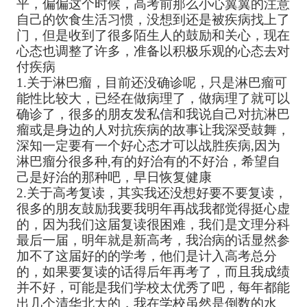
平，偏偏这个时候，高考前那么小心翼翼的注意
自己的饮食生活习惯，没想到还是被疾病找上了
门，但是收到了很多陌生人的鼓励和关心，现在
心态也调整了许多，准备以积极乐观的心态去对
付疾病
1.关于淋巴瘤，目前还没确诊呢，只是淋巴瘤可
能性比较大，已经在做病理了，做病理了就可以
确诊了，很多的朋友发私信和我说自己对抗淋巴
瘤或是身边的人对抗疾病的故事让我深受鼓舞，
深知一定要有一个好心态才可以战胜疾病,因为
淋巴瘤分很多种,有的好治有的不好治，希望自
己是好治的那种吧，早日恢复健康
2.关于高考复读，其实我还没想好要不要复读，
很多的朋友鼓励我要我明年再战我都觉得挺心虚
的，因为我们这届复读很困难，我们是文理分科
最后一届，明年就是新高考，我治病的话显然参
加不了这届好的的学考，他们是计入高考总分
的，如果要复读的话得后年再考了，而且我成绩
并不好，可能是我们学校太优秀了吧，每年都能
出几个清华北大的，我在学校虽然是倒数的水