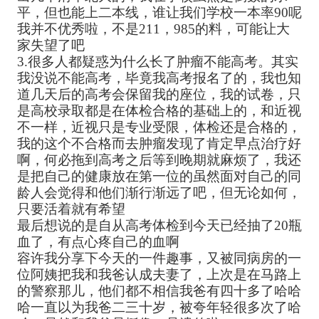
平，但也能上二本线，谁让我们学校一本率90呢
我并不优秀啦，不是211，985的料，可能让大
家失望了吧
3.很多人都疑惑为什么长了肿瘤不能高考。其实
我没说不能高考，毕竟我高考报名了的，我也知
道几天后的高考会保留我的座位，我的试卷，只
是高校录取都是在体检合格的基础上的，和近视
不一样，近视只是专业受限，体检还是合格的，
我的这个不合格而去肿瘤发现了肯定早点治疗好
啊，何必拖到高考之后等到晚期就麻烦了，我还
是把自己的健康放在第一位的虽然面对自己的同
龄人会觉得和他们渐行渐远了吧，但无论如何，
只要活着就有希望
最后想说的是自从高考体检到今天已经抽了20瓶
血了，有点心疼自己的血啊
容许我分享下今天的一件趣事，又被同病房的一
位阿姨把我和我爸认成夫妻了，上次是在马路上
的警察那儿，他们都不相信我爸有四十多了哈哈
哈一直以为我爸二三十岁，被夸年轻很多次了哈