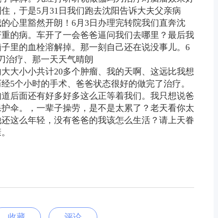
住，于是5月31日我们跑去沈阳告诉大夫父亲病
的心里豁然开朗！6月3日办理完转院我们直奔沈
严重的病。车开了一会爸爸逼问我们去哪里？最后我
子里的血栓溶解掉。那一刻自己还在说没事儿。6
刀治疗、那一天天气晴朗
大大小小共计20多个肿瘤、我的天啊、这远比我想
经5个小时的手术、爸爸状态很好的做完了治疗。
知道后面还有好多好多这么正等着我们。我只想说爸
保护伞。，一辈子操劳，是不是太累了？老天看你太
他还这么年轻，没有爸爸的我该怎么生活？请上天眷
康。
收藏
评论