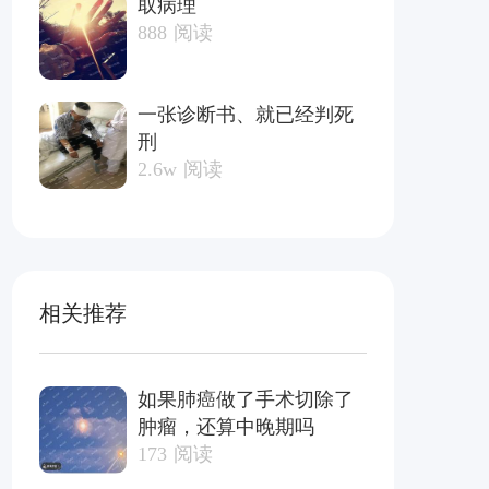
取病理
888
阅读
一张诊断书、就已经判死
刑
2.6w
阅读
相关推荐
如果肺癌做了手术切除了
肿瘤，还算中晚期吗
173
阅读