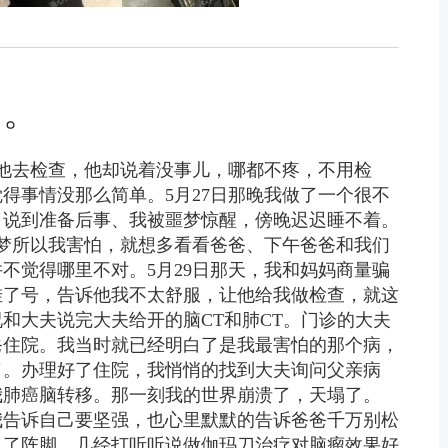
。。
血让他去检查，他却说着没事儿，哪都不疼，不用检
得事情没那么简单。5月27日那晚我做了一个很不
。说到准备后事、我被噩梦惊醒，傍晚迟迟睡不着。
噩梦所以我害怕，就想多看看爸爸、下午爸爸和我们
不觉得哪里不对。5月29日那天，我和妈妈商量骗
挂了号，告诉他我不太舒服，让他给我做检查，就这
和大夫说完大夫给开的脑CT和肺CT。门诊的大夫
爸住院。我当时就已经明白了是我最害怕的那个病，
了。办理好了住院，我悄悄的找到大夫询问父亲病
我肺癌脑转移。那一刻我的世界崩溃了，天塌了。
我告诉自己要坚强，也心里默默的告诉爸爸千万别松
乱了阵脚。几经打听听说做伽玛刀治疗对脑瘤效果好