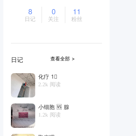
8
0
11
日记
关注
粉丝
查看全部 >
日记
化疗 1⃣️
2.2k
阅读
小细胞 🆚 腺
1.2k
阅读