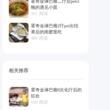
霍奇金淋巴瘤二疗后petct
晚的遇见小面
501
阅读
霍奇金淋巴瘤2疗pet出结
果后的闺蜜逛吃
480
阅读
相关推荐
霍奇金淋巴瘤8次化疗后的
狂欢
698
阅读