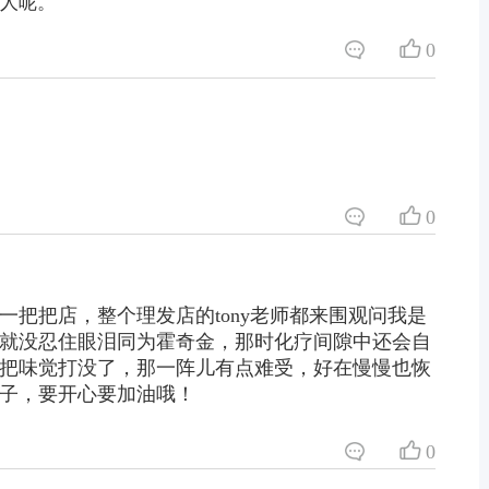
人呢。
0
0
一把把店，整个理发店的tony老师都来围观问我是
就没忍住眼泪同为霍奇金，那时化疗间隙中还会自
把味觉打没了，那一阵儿有点难受，好在慢慢也恢
妹子，要开心要加油哦！
0