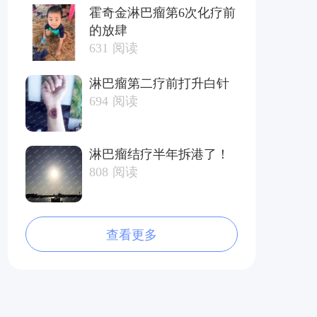
霍奇金淋巴瘤第6次化疗前
的放肆
631
阅读
淋巴瘤第二疗前打升白针
694
阅读
淋巴瘤结疗半年拆港了！
808
阅读
查看更多