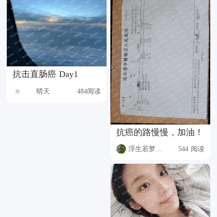
抗击直肠癌 Day1
晴天
484阅读
抗癌的路慢慢，加油！
浮生若梦8BUM
544 阅读