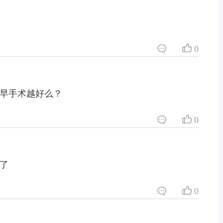
0
早手术越好么？
0
了
0