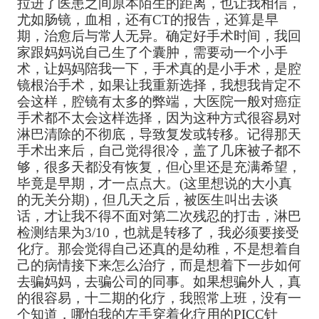
拉进了医患之间原本陌生的距离，也让我相信，
尤如肠镜，血相，还有CT的报告，还算是早
期，治愈后与常人无异。确定好手术时间，我回
家跟妈妈说自己生了个囊肿，需要动一个小手
术，让妈妈陪我一下，手术真的是小手术，是腔
镜根治手术，如果让我重新选择，我想我肯定不
会这样，腔镜有太多的弊端，大医院一般对癌症
手术都不太会这样选择，因为这种方式很容易对
淋巴清除的不彻底，导致复发或转移。记得那天
手术出来后，自己觉得很冷，盖了几床被子都不
够，很多天都没有恢复，但心里还是充满希望，
毕竟是早期，才一点点大。(这里想说的大小真
的无关分期)，但几天之后，被医生叫出去谈
话，才让我不得不面对第二次残忍的打击，淋巴
检测结果为3/10，也就是转移了，我必须要接受
化疗。那会觉得自己还真的是幼稚，不是想着自
己的病情接下来怎么治疗，而是想着下一步如何
去骗妈妈，去骗公司的同事。如果想骗外人，真
的很容易，十二期的化疗，我照常上班，没有一
个知道，哪怕我的左手穿着化疗用的PICC针