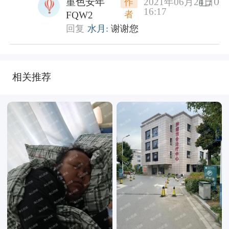
0
堇色安年
2021年06月24日
作
16:17
者
FQW2
回复
水月:
谢谢您
相关推荐