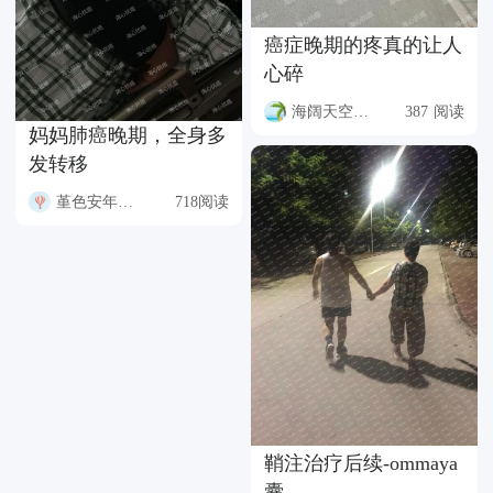
癌症晚期的疼真的让人
心碎
海阔天空HS8N
387 阅读
妈妈肺癌晚期，全身多
发转移
堇色安年FQW2
718阅读
鞘注治疗后续-ommaya
囊