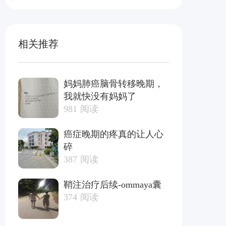
相关推荐
妈妈肺癌脑骨转移晚期，
我就快没有妈妈了
981
阅读
癌症晚期的疼真的让人心
碎
387
阅读
鞘注治疗后续-ommaya囊
374
阅读