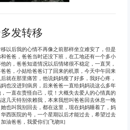
身多发转移
转移以后我的心情不再像之前那样坐立难安了，但是
弟和爸爸，爸爸当时还没下班，在工地还有一个多小
诉他的，爸爸知道情况以后情绪很不稳定，一直哭，
疼爸爸，小姑给爸爸订了回来的机票，今天中午回来
以后就在那里痛苦，他说妈妈瘦了好多，我好心疼，
妈妈也没进到病房，后来爸爸一直给妈妈说这么多年
她，一直在责怪自己，哎！大概失去爱人的心情真的
妈这几天特别依赖我，本来我想叫爸爸回去休息一晚
，她也叫我别回去，都在这里，现在妈妈睡着了，妈
了华西医院的号，一个星期以后才能过去，希望过去
油爸爸，我爱你们[飞吻R] 