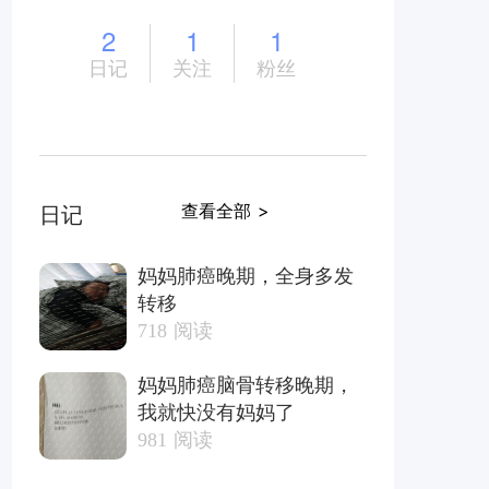
2
1
1
日记
关注
粉丝
查看全部 >
日记
妈妈肺癌晚期，全身多发
转移
718
阅读
妈妈肺癌脑骨转移晚期，
我就快没有妈妈了
981
阅读