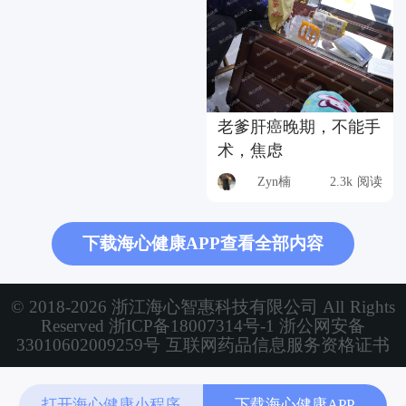
老爹肝癌晚期，不能手
术，焦虑
Zyn楠
2.3k 阅读
下载海心健康APP查看全部内容
© 2018-2026 浙江海心智惠科技有限公司 All Rights
Reserved
浙ICP备18007314号-1
浙公网安备
33010602009259号
互联网药品信息服务资格证书
打开海心健康小程序
下载海心健康APP