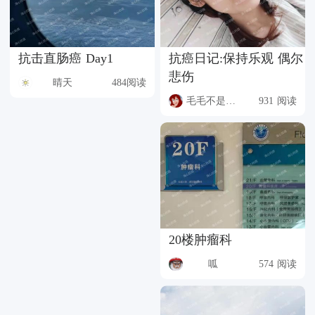
抗击直肠癌 Day1
抗癌日记:保持乐观 偶尔
悲伤
晴天
484阅读
毛毛不是猫猫
931 阅读
20楼肿瘤科
呱
574 阅读