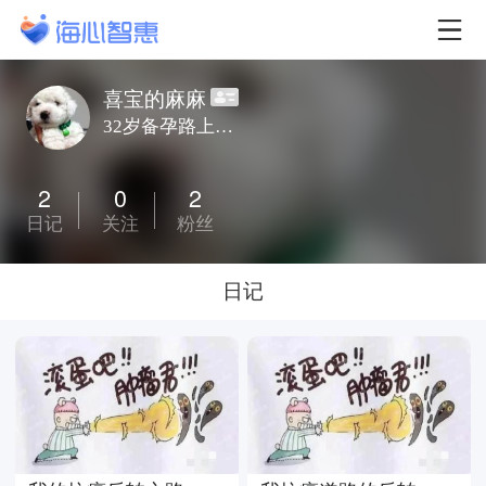
喜宝的麻麻
32岁备孕路上发现子宫内膜癌
2
0
2
日记
关注
粉丝
日记