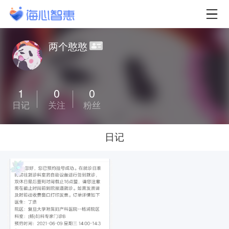
两个憨憨
1
0
0
日记
关注
粉丝
日记